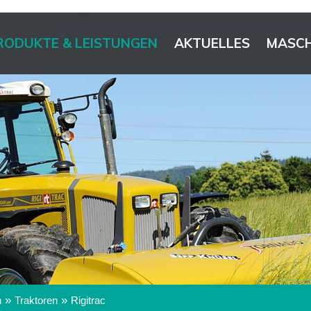
RODUKTE & LEISTUNGEN
AKTUELLES
MASCH
»
»
n
Traktoren
Rigitrac