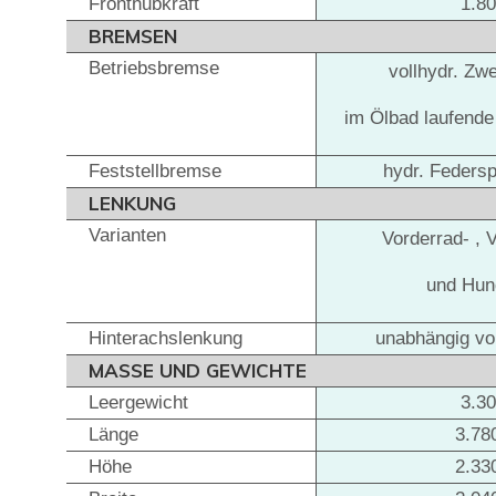
Fronthubkraft
1.8
BREMSEN
Betriebsbremse
vollhydr. Zw
im Ölbad laufend
Feststellbremse
hydr. Feders
LENKUNG
Varianten
Vorderrad- , 
und Hu
Hinterachslenkung
unabhängig vo
MASSE UND GEWICHTE
Leergewicht
3.3
Länge
3.7
Höhe
2.3