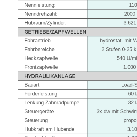
Nennleistung:
11
Nenndrehzahl:
2000
Hubraum/Zylinder:
3.621
GETRIEBE/ZAPFWELLEN
Fahrantrieb
hydrostat. mit 
Fahrbereiche
2 Stufen 0-25 
Heckzapfwelle
540 U/mi
Frontzapfwelle
1.000
HYDRAULIKANLAGE
Bauart
Load-
Förderleistung
60 
Lenkung Zahnradpumpe
32 
Steuergeräte
3x dw mit Schwim
Steuerung
propo
Hubkraft am Hubende
3.1