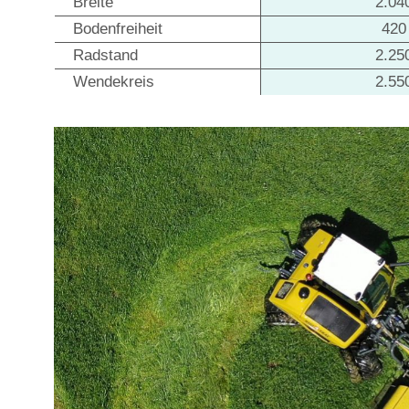
Breite
2.0
Bodenfreiheit
42
Radstand
2.2
Wendekreis
2.5