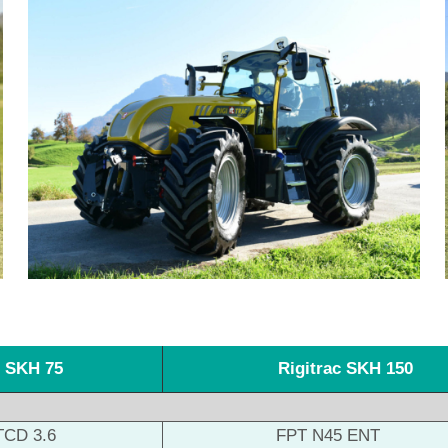
c SKH 75
Rigitrac SKH 1
TCD 3.6
FPT N45 ENT