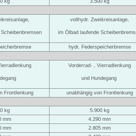
00 kg
3.500 kg
eikreisanlage,
vollhydr. Zweikreisanlage,
e Scheibenbremsen
im Ölbad laufende Scheibenbrem
peicherbremse
hydr. Federspeicherbremse
Vierradlenkung
Vorderrad- , Vierradlenkung
ndegang
und Hundegang
n Frontlenkung
unabhängig von Frontlenkung
00 kg
5.900 kg
80 mm
4.290 mm
30 mm
2.805 mm