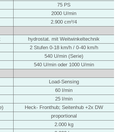
75 PS
2000 U/min
2.900 cm³/4
k
hydrostat. mit Weitwinkeltechnik
2 Stufen 0-18 km/h / 0-40 km/h
540 U/min (Serie)
540 U/min oder 1000 U/min
Load-Sensing
60 l/min
25 l/min
e)
Heck- Fronthub; Seitenhub +2x DW
proportional
2.000 kg