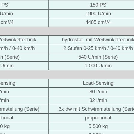
0 PS
150 PS
 U/min
1900 U/min
 cm³/4
4485 cm³/4
Weitwinkeltechnik
hydrostat. mit Weitwinkeltechni
km/h / 0-40 km/h
2 Stufen 0-25 km/h / 0-40 km/h
n (Serie)
540 U/min (Serie)
 U/min
1.000 U/min
Sensing
Load-Sensing
l/min
80 l/min
l/min
32 l/min
mstellung (Serie)
3x dw mit Schwimmstellung (Seri
rtional
proportional
00 kg
5.500 kg