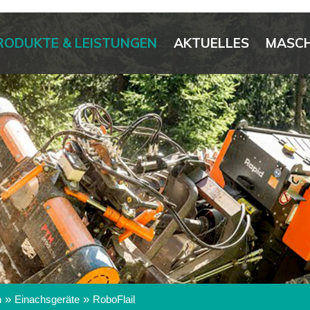
RODUKTE & LEISTUNGEN
AKTUELLES
MASCH
»
»
n
Einachsgeräte
RoboFlail